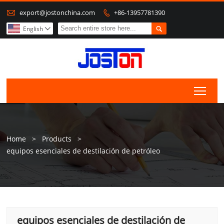

export@jostonchina.com
+86-13957781390


English

Togg
Home
>
Products
>
equipos esenciales de destilación de petróleo
equipos esenciales de destilación de